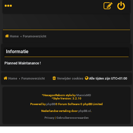
Home
Forumoverzicht
Informatie
V
Planned Maintanance !
&
A
Home
Forumoverzicht
Verwijder cookies
Alle tijden zijn
UTC+01:00
*
HexagonReborn style by
MannixMD
*
Style Version: 3.2.10
Powered by
phpBB
® Forum Software © phpBB Limited
Nederlandse vertaling door
phpBB.nl
.
Privacy
|
Gebruikersvoorwaarden