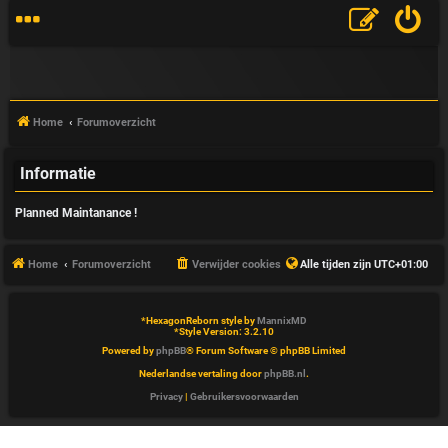
Home
Forumoverzicht
Informatie
V
Planned Maintanance !
&
A
Home
Forumoverzicht
Verwijder cookies
Alle tijden zijn
UTC+01:00
*
HexagonReborn style by
MannixMD
*
Style Version: 3.2.10
Powered by
phpBB
® Forum Software © phpBB Limited
Nederlandse vertaling door
phpBB.nl
.
Privacy
|
Gebruikersvoorwaarden