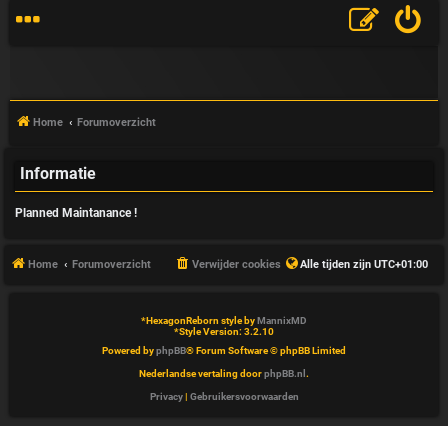
Home
Forumoverzicht
Informatie
V
Planned Maintanance !
&
A
Home
Forumoverzicht
Verwijder cookies
Alle tijden zijn
UTC+01:00
*
HexagonReborn style by
MannixMD
*
Style Version: 3.2.10
Powered by
phpBB
® Forum Software © phpBB Limited
Nederlandse vertaling door
phpBB.nl
.
Privacy
|
Gebruikersvoorwaarden