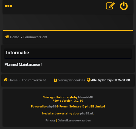
Home
Forumoverzicht
Informatie
V
Planned Maintanance !
&
A
Home
Forumoverzicht
Verwijder cookies
Alle tijden zijn
UTC+01:00
*
HexagonReborn style by
MannixMD
*
Style Version: 3.2.10
Powered by
phpBB
® Forum Software © phpBB Limited
Nederlandse vertaling door
phpBB.nl
.
Privacy
|
Gebruikersvoorwaarden