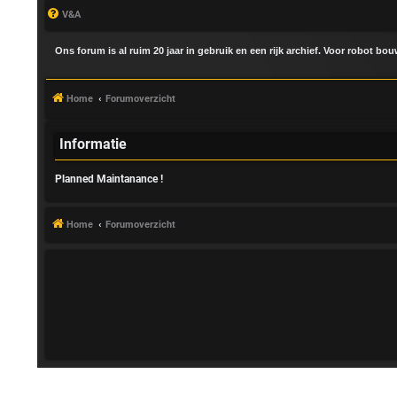
V&A
Ons forum is al ruim 20 jaar in gebruik en een rijk archief. Voor robot bo
Home
Forumoverzicht
Informatie
Planned Maintanance !
A
a
Home
Forumoverzicht
n
m
e
l
d