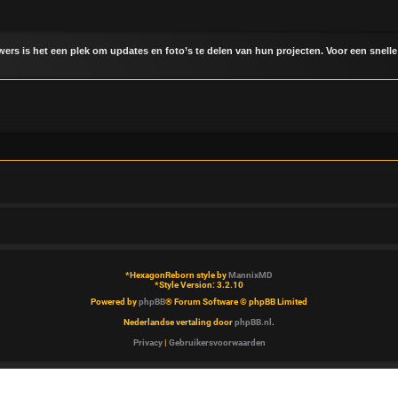
uwers is het een plek om updates en foto’s te delen van hun projecten. Voor een snelle
*
HexagonReborn style by
MannixMD
*
Style Version: 3.2.10
Powered by
phpBB
® Forum Software © phpBB Limited
Nederlandse vertaling door
phpBB.nl
.
Privacy
|
Gebruikersvoorwaarden