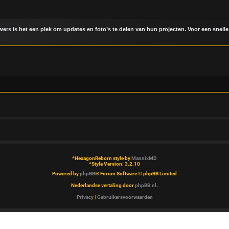
uwers is het een plek om updates en foto’s te delen van hun projecten. Voor een snelle
*
HexagonReborn style by
MannixMD
*
Style Version: 3.2.10
Powered by
phpBB
® Forum Software © phpBB Limited
Nederlandse vertaling door
phpBB.nl
.
Privacy
|
Gebruikersvoorwaarden