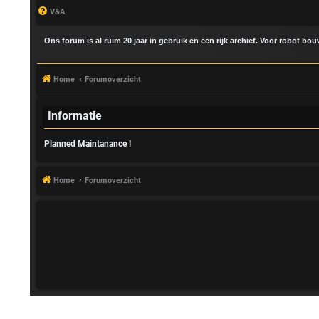
V&A
Ons forum is al ruim 20 jaar in gebruik en een rijk archief. Voor robot bo
Home
Forumoverzicht
Informatie
Planned Maintanance !
A
a
Home
Forumoverzicht
n
m
e
l
d