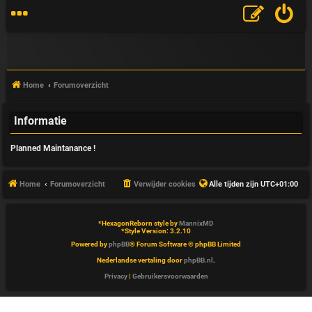
Home
Forumoverzicht
Informatie
V
Planned Maintanance !
&
A
Home
Forumoverzicht
Verwijder cookies
Alle tijden zijn
UTC+01:00
*
HexagonReborn style by
MannixMD
*
Style Version: 3.2.10
Powered by
phpBB
® Forum Software © phpBB Limited
Nederlandse vertaling door
phpBB.nl
.
Privacy
|
Gebruikersvoorwaarden