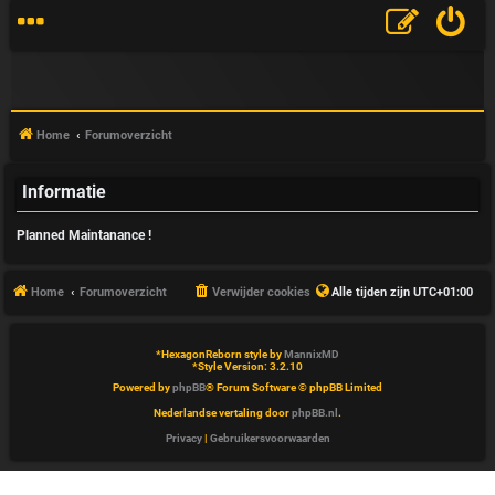
Home
Forumoverzicht
Informatie
V
Planned Maintanance !
&
A
Home
Forumoverzicht
Verwijder cookies
Alle tijden zijn
UTC+01:00
*
HexagonReborn style by
MannixMD
*
Style Version: 3.2.10
Powered by
phpBB
® Forum Software © phpBB Limited
Nederlandse vertaling door
phpBB.nl
.
Privacy
|
Gebruikersvoorwaarden