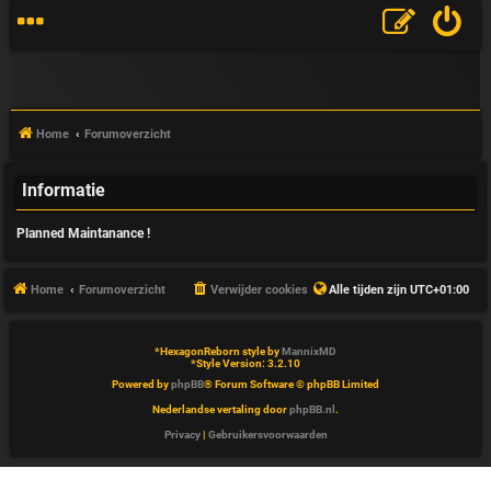
Home
Forumoverzicht
Informatie
V
Planned Maintanance !
&
A
Home
Forumoverzicht
Verwijder cookies
Alle tijden zijn
UTC+01:00
*
HexagonReborn style by
MannixMD
*
Style Version: 3.2.10
Powered by
phpBB
® Forum Software © phpBB Limited
Nederlandse vertaling door
phpBB.nl
.
Privacy
|
Gebruikersvoorwaarden