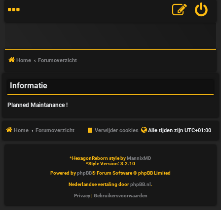
Home
Forumoverzicht
Informatie
V
Planned Maintanance !
&
A
Home
Forumoverzicht
Verwijder cookies
Alle tijden zijn
UTC+01:00
*
HexagonReborn style by
MannixMD
*
Style Version: 3.2.10
Powered by
phpBB
® Forum Software © phpBB Limited
Nederlandse vertaling door
phpBB.nl
.
Privacy
|
Gebruikersvoorwaarden