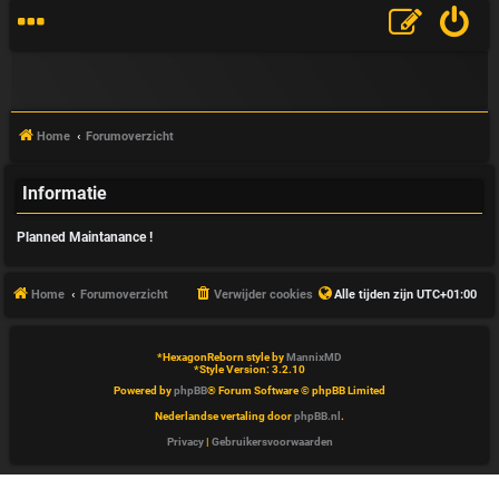
Home
Forumoverzicht
Informatie
V
Planned Maintanance !
&
A
Home
Forumoverzicht
Verwijder cookies
Alle tijden zijn
UTC+01:00
*
HexagonReborn style by
MannixMD
*
Style Version: 3.2.10
Powered by
phpBB
® Forum Software © phpBB Limited
Nederlandse vertaling door
phpBB.nl
.
Privacy
|
Gebruikersvoorwaarden