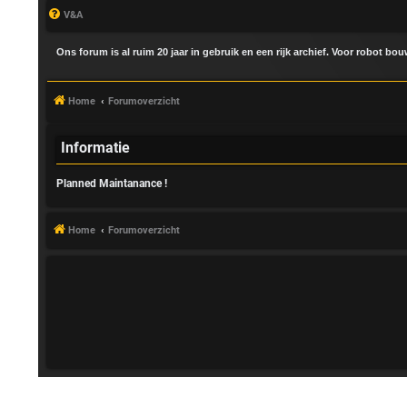
V&A
Ons forum is al ruim 20 jaar in gebruik en een rijk archief. Voor robot bo
Home
Forumoverzicht
Informatie
Planned Maintanance !
A
a
Home
Forumoverzicht
n
m
e
l
d