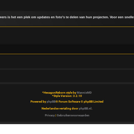
uwers is het een plek om updates en foto’s te delen van hun projecten. Voor een snelle
*
HexagonReborn style by
MannixMD
*
Style Version: 3.2.10
Powered by
phpBB
® Forum Software © phpBB Limited
Nederlandse vertaling door
phpBB.nl
.
Privacy
|
Gebruikersvoorwaarden