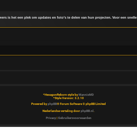
uwers is het een plek om updates en foto’s te delen van hun projecten. Voor een snelle
*
HexagonReborn style by
MannixMD
*
Style Version: 3.2.10
Powered by
phpBB
® Forum Software © phpBB Limited
Nederlandse vertaling door
phpBB.nl
.
Privacy
|
Gebruikersvoorwaarden