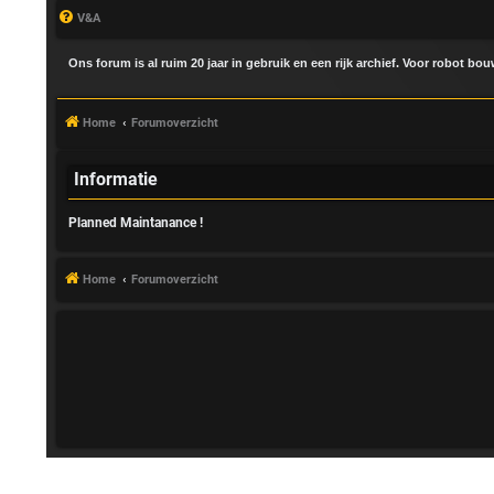
V&A
Ons forum is al ruim 20 jaar in gebruik en een rijk archief. Voor robot bo
Home
Forumoverzicht
Informatie
Planned Maintanance !
A
a
Home
Forumoverzicht
n
m
e
l
d