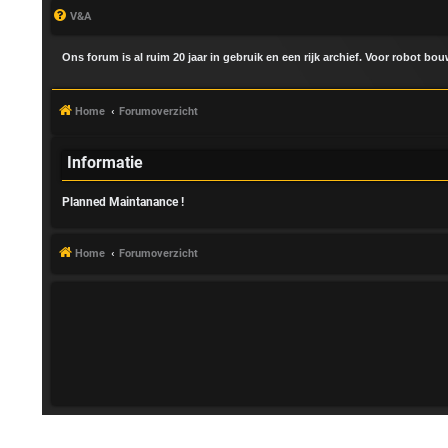
V&A
Ons forum is al ruim 20 jaar in gebruik en een rijk archief. Voor robot bo
Home
Forumoverzicht
Informatie
Planned Maintanance !
A
a
Home
Forumoverzicht
n
m
e
l
d