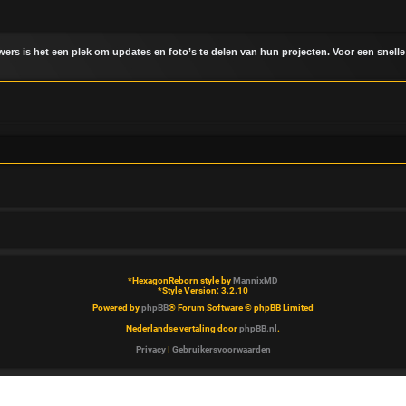
uwers is het een plek om updates en foto’s te delen van hun projecten. Voor een snelle
*
HexagonReborn style by
MannixMD
*
Style Version: 3.2.10
Powered by
phpBB
® Forum Software © phpBB Limited
Nederlandse vertaling door
phpBB.nl
.
Privacy
|
Gebruikersvoorwaarden