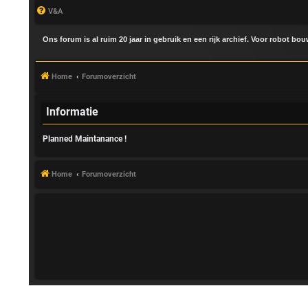
V&A
Ons forum is al ruim 20 jaar in gebruik en een rijk archief. Voor robot bo
Home
Forumoverzicht
Informatie
Planned Maintanance !
A
a
Home
Forumoverzicht
n
m
e
l
d