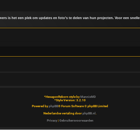
uwers is het een plek om updates en foto’s te delen van hun projecten. Voor een snelle
*
HexagonReborn style by
MannixMD
*
Style Version: 3.2.10
Powered by
phpBB
® Forum Software © phpBB Limited
Nederlandse vertaling door
phpBB.nl
.
Privacy
|
Gebruikersvoorwaarden