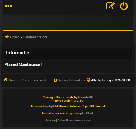
Home
Forumoverzicht
Informatie
V
Planned Maintanance !
&
A
Home
Forumoverzicht
Verwijder cookies
Alle tijden zijn
UTC+01:00
*
HexagonReborn style by
MannixMD
*
Style Version: 3.2.10
Powered by
phpBB
® Forum Software © phpBB Limited
Nederlandse vertaling door
phpBB.nl
.
Privacy
|
Gebruikersvoorwaarden