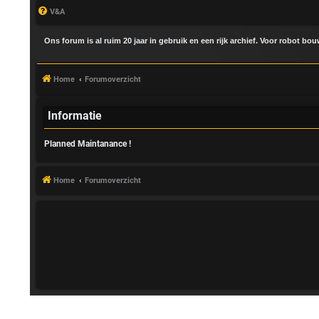
V&A
Ons forum is al ruim 20 jaar in gebruik en een rijk archief. Voor robot bo
Home
Forumoverzicht
Informatie
Planned Maintanance !
A
a
Home
Forumoverzicht
n
m
e
l
d