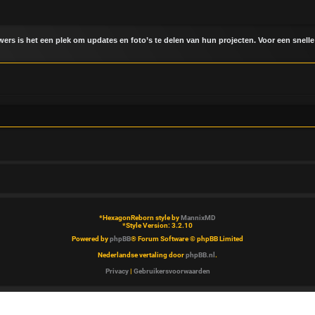
uwers is het een plek om updates en foto’s te delen van hun projecten. Voor een snelle
*
HexagonReborn style by
MannixMD
*
Style Version: 3.2.10
Powered by
phpBB
® Forum Software © phpBB Limited
Nederlandse vertaling door
phpBB.nl
.
Privacy
|
Gebruikersvoorwaarden