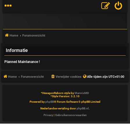
Home
Forumoverzicht
Informatie
V
Planned Maintanance !
&
A
Home
Forumoverzicht
Verwijder cookies
Alle tijden zijn
UTC+01:00
*
HexagonReborn style by
MannixMD
*
Style Version: 3.2.10
Powered by
phpBB
® Forum Software © phpBB Limited
Nederlandse vertaling door
phpBB.nl
.
Privacy
|
Gebruikersvoorwaarden