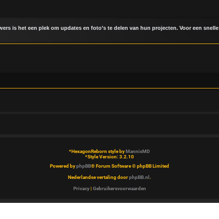
uwers is het een plek om updates en foto’s te delen van hun projecten. Voor een snelle
*
HexagonReborn style by
MannixMD
*
Style Version: 3.2.10
Powered by
phpBB
® Forum Software © phpBB Limited
Nederlandse vertaling door
phpBB.nl
.
Privacy
|
Gebruikersvoorwaarden