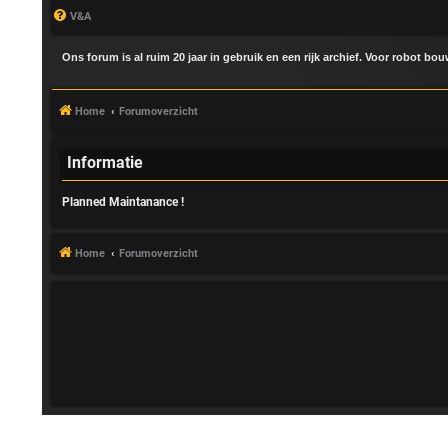
V&A
Ons forum is al ruim 20 jaar in gebruik en een rijk archief. Voor robot bo
Home
Forumoverzicht
Informatie
Planned Maintanance !
A
a
Home
Forumoverzicht
n
m
e
l
d