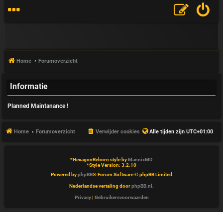
Home
Forumoverzicht
Informatie
V
Planned Maintanance !
&
A
Home
Forumoverzicht
Verwijder cookies
Alle tijden zijn
UTC+01:00
*
HexagonReborn style by
MannixMD
*
Style Version: 3.2.10
Powered by
phpBB
® Forum Software © phpBB Limited
Nederlandse vertaling door
phpBB.nl
.
Privacy
|
Gebruikersvoorwaarden