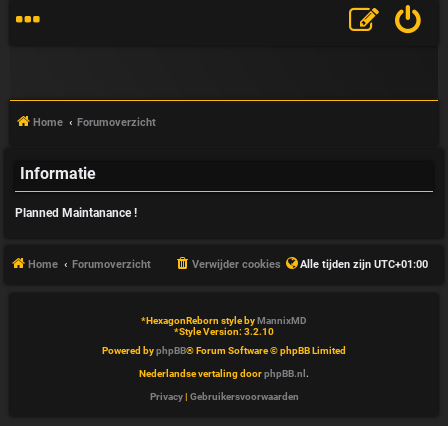
Home
Forumoverzicht
Informatie
V
Planned Maintanance !
&
A
Home
Forumoverzicht
Verwijder cookies
Alle tijden zijn
UTC+01:00
*
HexagonReborn style by
MannixMD
*
Style Version: 3.2.10
Powered by
phpBB
® Forum Software © phpBB Limited
Nederlandse vertaling door
phpBB.nl
.
Privacy
|
Gebruikersvoorwaarden