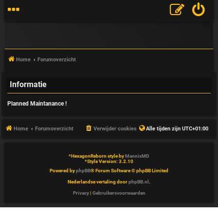
Home
Forumoverzicht
Informatie
V
Planned Maintanance !
&
A
Home
Forumoverzicht
Verwijder cookies
Alle tijden zijn
UTC+01:00
*
HexagonReborn style by
MannixMD
*
Style Version: 3.2.10
Powered by
phpBB
® Forum Software © phpBB Limited
Nederlandse vertaling door
phpBB.nl
.
Privacy
|
Gebruikersvoorwaarden