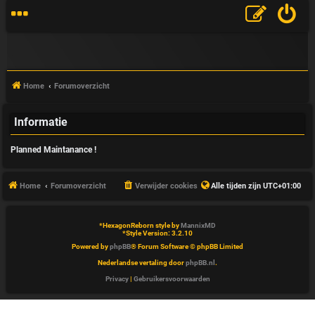
Home
Forumoverzicht
Informatie
V
Planned Maintanance !
&
A
Home
Forumoverzicht
Verwijder cookies
Alle tijden zijn
UTC+01:00
*
HexagonReborn style by
MannixMD
*
Style Version: 3.2.10
Powered by
phpBB
® Forum Software © phpBB Limited
Nederlandse vertaling door
phpBB.nl
.
Privacy
|
Gebruikersvoorwaarden