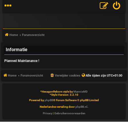
Home
Forumoverzicht
Informatie
V
Planned Maintanance !
&
A
Home
Forumoverzicht
Verwijder cookies
Alle tijden zijn
UTC+01:00
*
HexagonReborn style by
MannixMD
*
Style Version: 3.2.10
Powered by
phpBB
® Forum Software © phpBB Limited
Nederlandse vertaling door
phpBB.nl
.
Privacy
|
Gebruikersvoorwaarden