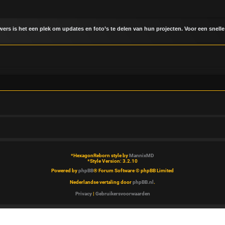
uwers is het een plek om updates en foto’s te delen van hun projecten. Voor een snelle
*
HexagonReborn style by
MannixMD
*
Style Version: 3.2.10
Powered by
phpBB
® Forum Software © phpBB Limited
Nederlandse vertaling door
phpBB.nl
.
Privacy
|
Gebruikersvoorwaarden