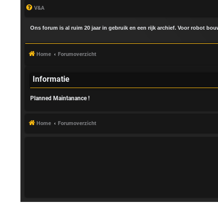
V&A
Ons forum is al ruim 20 jaar in gebruik en een rijk archief. Voor robot bo
Home
Forumoverzicht
Informatie
Planned Maintanance !
A
a
Home
Forumoverzicht
n
m
e
l
d