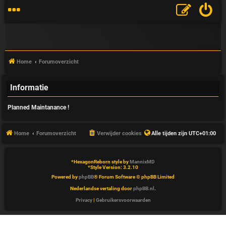
Home
Forumoverzicht
Informatie
V
Planned Maintanance !
&
A
Home
Forumoverzicht
Verwijder cookies
Alle tijden zijn
UTC+01:00
*
HexagonReborn style by
MannixMD
*
Style Version: 3.2.10
Powered by
phpBB
® Forum Software © phpBB Limited
Nederlandse vertaling door
phpBB.nl
.
Privacy
|
Gebruikersvoorwaarden