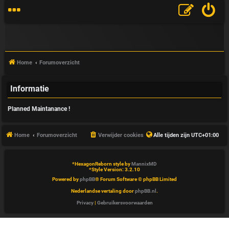
Home
Forumoverzicht
Informatie
V
Planned Maintanance !
&
A
Home
Forumoverzicht
Verwijder cookies
Alle tijden zijn
UTC+01:00
*
HexagonReborn style by
MannixMD
*
Style Version: 3.2.10
Powered by
phpBB
® Forum Software © phpBB Limited
Nederlandse vertaling door
phpBB.nl
.
Privacy
|
Gebruikersvoorwaarden