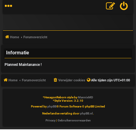
Home
Forumoverzicht
Informatie
V
Planned Maintanance !
&
A
Home
Forumoverzicht
Verwijder cookies
Alle tijden zijn
UTC+01:00
*
HexagonReborn style by
MannixMD
*
Style Version: 3.2.10
Powered by
phpBB
® Forum Software © phpBB Limited
Nederlandse vertaling door
phpBB.nl
.
Privacy
|
Gebruikersvoorwaarden