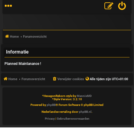
Home
Forumoverzicht
Informatie
V
Planned Maintanance !
&
A
Home
Forumoverzicht
Verwijder cookies
Alle tijden zijn
UTC+01:00
*
HexagonReborn style by
MannixMD
*
Style Version: 3.2.10
Powered by
phpBB
® Forum Software © phpBB Limited
Nederlandse vertaling door
phpBB.nl
.
Privacy
|
Gebruikersvoorwaarden