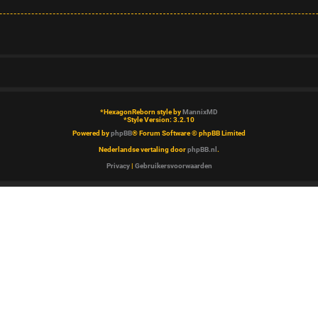
*
HexagonReborn style by
MannixMD
*
Style Version: 3.2.10
Powered by
phpBB
® Forum Software © phpBB Limited
Nederlandse vertaling door
phpBB.nl
.
Privacy
|
Gebruikersvoorwaarden