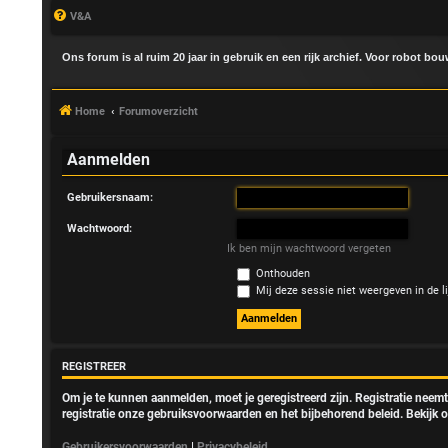
V&A
Ons forum is al ruim 20 jaar in gebruik en een rijk archief. Voor robot bo
Home
Forumoverzicht
Aanmelden
Gebruikersnaam:
A
Wachtwoord:
a
Ik ben mijn wachtwoord vergeten
Onthouden
n
Mij deze sessie niet weergeven in de li
m
e
REGISTREER
l
Om je te kunnen aanmelden, moet je geregistreerd zijn. Registratie neem
registratie onze gebruiksvoorwaarden en het bijbehorend beleid. Bekijk o
d
Gebruikersvoorwaarden
|
Privacybeleid