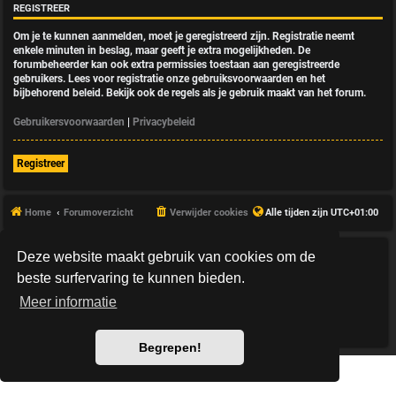
REGISTREER
Om je te kunnen aanmelden, moet je geregistreerd zijn. Registratie neemt
enkele minuten in beslag, maar geeft je extra mogelijkheden. De
forumbeheerder kan ook extra permissies toestaan aan geregistreerde
gebruikers. Lees voor registratie onze gebruiksvoorwaarden en het
bijbehorend beleid. Bekijk ook de regels als je gebruik maakt van het forum.
Gebruikersvoorwaarden
|
Privacybeleid
Registreer
Home
Forumoverzicht
Verwijder cookies
Alle tijden zijn
UTC+01:00
Deze website maakt gebruik van cookies om de
*
HexagonReborn style by
MannixMD
*
Style Version: 3.2.10
beste surfervaring te kunnen bieden.
Powered by
phpBB
® Forum Software © phpBB Limited
Meer informatie
Nederlandse vertaling door
phpBB.nl
.
Privacy
|
Gebruikersvoorwaarden
Begrepen!