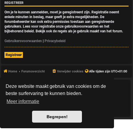
REGISTREER
Om je te kunnen aanmelden, moet je geregistreerd zijn. Registratie neemt
enkele minuten in beslag, maar geeft je extra mogelijkheden. De
forumbeheerder kan ook extra permissies toestaan aan geregistreerde
gebruikers. Lees voor registratie onze gebruiksvoorwaarden en het
bijbehorend beleid. Bekijk ook de regels als je gebruik maakt van het forum.
Gebruikersvoorwaarden
|
Privacybeleid
Registreer
Home
Forumoverzicht
Verwijder cookies
Alle tijden zijn
UTC+01:00
Deze website maakt gebruik van cookies om de
*
HexagonReborn style by
MannixMD
*
Style Version: 3.2.10
beste surfervaring te kunnen bieden.
Powered by
phpBB
® Forum Software © phpBB Limited
Meer informatie
Nederlandse vertaling door
phpBB.nl
.
Privacy
|
Gebruikersvoorwaarden
Begrepen!