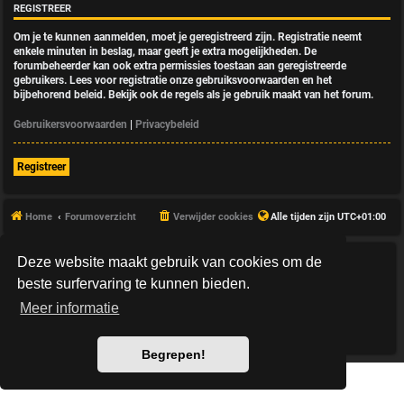
REGISTREER
Om je te kunnen aanmelden, moet je geregistreerd zijn. Registratie neemt
enkele minuten in beslag, maar geeft je extra mogelijkheden. De
forumbeheerder kan ook extra permissies toestaan aan geregistreerde
gebruikers. Lees voor registratie onze gebruiksvoorwaarden en het
bijbehorend beleid. Bekijk ook de regels als je gebruik maakt van het forum.
Gebruikersvoorwaarden
|
Privacybeleid
Registreer
Home
Forumoverzicht
Verwijder cookies
Alle tijden zijn
UTC+01:00
Deze website maakt gebruik van cookies om de
*
HexagonReborn style by
MannixMD
*
Style Version: 3.2.10
beste surfervaring te kunnen bieden.
Powered by
phpBB
® Forum Software © phpBB Limited
Meer informatie
Nederlandse vertaling door
phpBB.nl
.
Privacy
|
Gebruikersvoorwaarden
Begrepen!