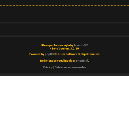
*
HexagonReborn style by
MannixMD
*
Style Version: 3.2.10
Powered by
phpBB
® Forum Software © phpBB Limited
Nederlandse vertaling door
phpBB.nl
.
Privacy
|
Gebruikersvoorwaarden