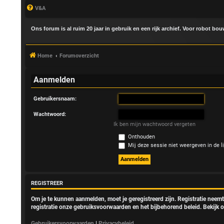
V&A
Ons forum is al ruim 20 jaar in gebruik en een rijk archief. Voor robot bo
Home
Forumoverzicht
Aanmelden
Gebruikersnaam:
A
Wachtwoord:
a
Ik ben mijn wachtwoord vergeten
Onthouden
n
Mij deze sessie niet weergeven in de li
m
e
REGISTREER
l
Om je te kunnen aanmelden, moet je geregistreerd zijn. Registratie neem
registratie onze gebruiksvoorwaarden en het bijbehorend beleid. Bekijk o
d
Gebruikersvoorwaarden
|
Privacybeleid