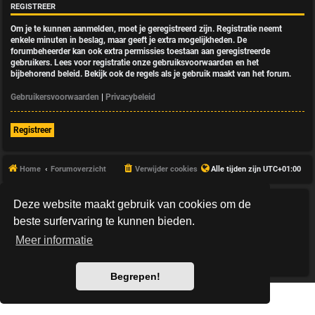
REGISTREER
Om je te kunnen aanmelden, moet je geregistreerd zijn. Registratie neemt
enkele minuten in beslag, maar geeft je extra mogelijkheden. De
forumbeheerder kan ook extra permissies toestaan aan geregistreerde
gebruikers. Lees voor registratie onze gebruiksvoorwaarden en het
bijbehorend beleid. Bekijk ook de regels als je gebruik maakt van het forum.
Gebruikersvoorwaarden
|
Privacybeleid
Registreer
Home
Forumoverzicht
Verwijder cookies
Alle tijden zijn
UTC+01:00
Deze website maakt gebruik van cookies om de
*
HexagonReborn style by
MannixMD
*
Style Version: 3.2.10
beste surfervaring te kunnen bieden.
Powered by
phpBB
® Forum Software © phpBB Limited
Meer informatie
Nederlandse vertaling door
phpBB.nl
.
Privacy
|
Gebruikersvoorwaarden
Begrepen!