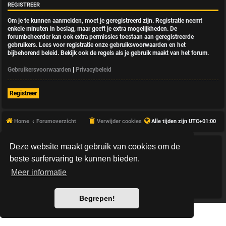
REGISTREER
Om je te kunnen aanmelden, moet je geregistreerd zijn. Registratie neemt
enkele minuten in beslag, maar geeft je extra mogelijkheden. De
forumbeheerder kan ook extra permissies toestaan aan geregistreerde
gebruikers. Lees voor registratie onze gebruiksvoorwaarden en het
bijbehorend beleid. Bekijk ook de regels als je gebruik maakt van het forum.
Gebruikersvoorwaarden
|
Privacybeleid
Registreer
Home
Forumoverzicht
Verwijder cookies
Alle tijden zijn
UTC+01:00
Deze website maakt gebruik van cookies om de
*
HexagonReborn style by
MannixMD
*
Style Version: 3.2.10
beste surfervaring te kunnen bieden.
Powered by
phpBB
® Forum Software © phpBB Limited
Meer informatie
Nederlandse vertaling door
phpBB.nl
.
Privacy
|
Gebruikersvoorwaarden
Begrepen!