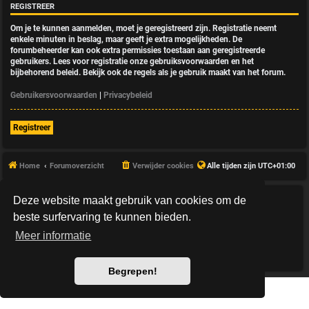
REGISTREER
Om je te kunnen aanmelden, moet je geregistreerd zijn. Registratie neemt
enkele minuten in beslag, maar geeft je extra mogelijkheden. De
forumbeheerder kan ook extra permissies toestaan aan geregistreerde
gebruikers. Lees voor registratie onze gebruiksvoorwaarden en het
bijbehorend beleid. Bekijk ook de regels als je gebruik maakt van het forum.
Gebruikersvoorwaarden
|
Privacybeleid
Registreer
Home
Forumoverzicht
Verwijder cookies
Alle tijden zijn
UTC+01:00
Deze website maakt gebruik van cookies om de
*
HexagonReborn style by
MannixMD
*
Style Version: 3.2.10
beste surfervaring te kunnen bieden.
Powered by
phpBB
® Forum Software © phpBB Limited
Meer informatie
Nederlandse vertaling door
phpBB.nl
.
Privacy
|
Gebruikersvoorwaarden
Begrepen!