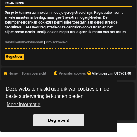
REGISTREER
Om je te kunnen aanmelden, moet je geregistreerd zijn. Registratie neemt
enkele minuten in beslag, maar geeft je extra mogelijkheden. De
forumbeheerder kan ook extra permissies toestaan aan geregistreerde
gebruikers. Lees voor registratie onze gebruiksvoorwaarden en het
bijbehorend beleid. Bekijk ook de regels als je gebruik maakt van het forum.
Gebruikersvoorwaarden
|
Privacybeleid
Registreer
Home
Forumoverzicht
Verwijder cookies
Alle tijden zijn
UTC+01:00
Deze website maakt gebruik van cookies om de
*
HexagonReborn style by
MannixMD
*
Style Version: 3.2.10
beste surfervaring te kunnen bieden.
Powered by
phpBB
® Forum Software © phpBB Limited
Meer informatie
Nederlandse vertaling door
phpBB.nl
.
Privacy
|
Gebruikersvoorwaarden
Begrepen!