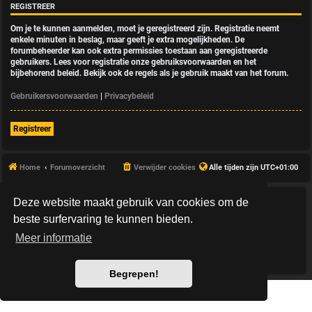
REGISTREER
Om je te kunnen aanmelden, moet je geregistreerd zijn. Registratie neemt
enkele minuten in beslag, maar geeft je extra mogelijkheden. De
forumbeheerder kan ook extra permissies toestaan aan geregistreerde
gebruikers. Lees voor registratie onze gebruiksvoorwaarden en het
bijbehorend beleid. Bekijk ook de regels als je gebruik maakt van het forum.
Gebruikersvoorwaarden
|
Privacybeleid
Registreer
Home
Forumoverzicht
Verwijder cookies
Alle tijden zijn
UTC+01:00
Deze website maakt gebruik van cookies om de
*
HexagonReborn style by
MannixMD
*
Style Version: 3.2.10
beste surfervaring te kunnen bieden.
Powered by
phpBB
® Forum Software © phpBB Limited
Meer informatie
Nederlandse vertaling door
phpBB.nl
.
Privacy
|
Gebruikersvoorwaarden
Begrepen!