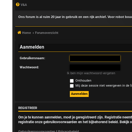
V&A
Ons forum is al ruim 20 jaar in gebruik en een rijk archief. Voor robot bo
Home
Forumoverzicht
Aanmelden
Gebruikersnaam:
A
Wachtwoord:
a
Ik ben mijn wachtwoord vergeten
Onthouden
n
Mij deze sessie niet weergeven in de li
m
e
REGISTREER
l
Om je te kunnen aanmelden, moet je geregistreerd zijn. Registratie neem
registratie onze gebruiksvoorwaarden en het bijbehorend beleid. Bekijk o
d
Gebruikersvoorwaarden
|
Privacybeleid