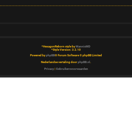
*
HexagonReborn style by
MannixMD
*
Style Version: 3.2.10
Powered by
phpBB
® Forum Software © phpBB Limited
Nederlandse vertaling door
phpBB.nl
.
Privacy
|
Gebruikersvoorwaarden