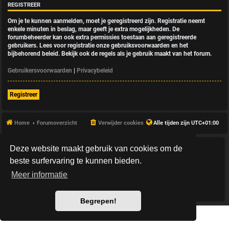
REGISTREER
Om je te kunnen aanmelden, moet je geregistreerd zijn. Registratie neemt
enkele minuten in beslag, maar geeft je extra mogelijkheden. De
forumbeheerder kan ook extra permissies toestaan aan geregistreerde
gebruikers. Lees voor registratie onze gebruiksvoorwaarden en het
bijbehorend beleid. Bekijk ook de regels als je gebruik maakt van het forum.
Gebruikersvoorwaarden
|
Privacybeleid
Registreer
Home
Forumoverzicht
Verwijder cookies
Alle tijden zijn
UTC+01:00
Deze website maakt gebruik van cookies om de
*
HexagonReborn style by
MannixMD
*
Style Version: 3.2.10
beste surfervaring te kunnen bieden.
Powered by
phpBB
® Forum Software © phpBB Limited
Meer informatie
Nederlandse vertaling door
phpBB.nl
.
Privacy
|
Gebruikersvoorwaarden
Begrepen!