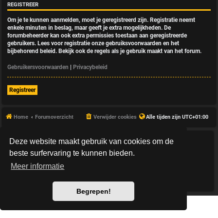
REGISTREER
Om je te kunnen aanmelden, moet je geregistreerd zijn. Registratie neemt
enkele minuten in beslag, maar geeft je extra mogelijkheden. De
forumbeheerder kan ook extra permissies toestaan aan geregistreerde
gebruikers. Lees voor registratie onze gebruiksvoorwaarden en het
bijbehorend beleid. Bekijk ook de regels als je gebruik maakt van het forum.
Gebruikersvoorwaarden
|
Privacybeleid
Registreer
Home
Forumoverzicht
Verwijder cookies
Alle tijden zijn
UTC+01:00
Deze website maakt gebruik van cookies om de
*
HexagonReborn style by
MannixMD
*
Style Version: 3.2.10
beste surfervaring te kunnen bieden.
Powered by
phpBB
® Forum Software © phpBB Limited
Meer informatie
Nederlandse vertaling door
phpBB.nl
.
Privacy
|
Gebruikersvoorwaarden
Begrepen!