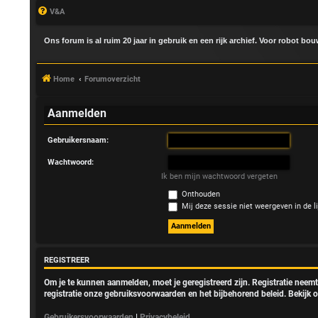
V&A
Ons forum is al ruim 20 jaar in gebruik en een rijk archief. Voor robot bo
Home
Forumoverzicht
Aanmelden
Gebruikersnaam:
A
Wachtwoord:
a
Ik ben mijn wachtwoord vergeten
Onthouden
n
Mij deze sessie niet weergeven in de li
m
e
REGISTREER
l
Om je te kunnen aanmelden, moet je geregistreerd zijn. Registratie neem
registratie onze gebruiksvoorwaarden en het bijbehorend beleid. Bekijk o
d
Gebruikersvoorwaarden
|
Privacybeleid