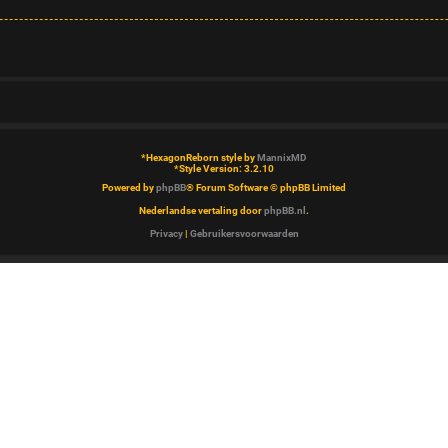
*
HexagonReborn style by
MannixMD
*
Style Version: 3.2.10
Powered by
phpBB
® Forum Software © phpBB Limited
Nederlandse vertaling door
phpBB.nl
.
Privacy
|
Gebruikersvoorwaarden