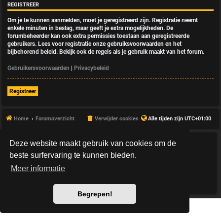
REGISTREER
Om je te kunnen aanmelden, moet je geregistreerd zijn. Registratie neemt
enkele minuten in beslag, maar geeft je extra mogelijkheden. De
forumbeheerder kan ook extra permissies toestaan aan geregistreerde
gebruikers. Lees voor registratie onze gebruiksvoorwaarden en het
bijbehorend beleid. Bekijk ook de regels als je gebruik maakt van het forum.
Gebruikersvoorwaarden
|
Privacybeleid
Registreer
Home
Forumoverzicht
Verwijder cookies
Alle tijden zijn
UTC+01:00
Deze website maakt gebruik van cookies om de
*
HexagonReborn style by
MannixMD
*
Style Version: 3.2.10
beste surfervaring te kunnen bieden.
Powered by
phpBB
® Forum Software © phpBB Limited
Meer informatie
Nederlandse vertaling door
phpBB.nl
.
Privacy
|
Gebruikersvoorwaarden
Begrepen!