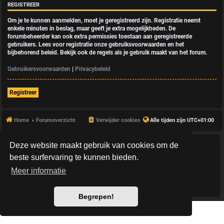
REGISTREER
Om je te kunnen aanmelden, moet je geregistreerd zijn. Registratie neemt
enkele minuten in beslag, maar geeft je extra mogelijkheden. De
forumbeheerder kan ook extra permissies toestaan aan geregistreerde
gebruikers. Lees voor registratie onze gebruiksvoorwaarden en het
bijbehorend beleid. Bekijk ook de regels als je gebruik maakt van het forum.
Gebruikersvoorwaarden
|
Privacybeleid
Registreer
Home
Forumoverzicht
Verwijder cookies
Alle tijden zijn
UTC+01:00
Deze website maakt gebruik van cookies om de
*
HexagonReborn style by
MannixMD
*
Style Version: 3.2.10
beste surfervaring te kunnen bieden.
Powered by
phpBB
® Forum Software © phpBB Limited
Meer informatie
Nederlandse vertaling door
phpBB.nl
.
Privacy
|
Gebruikersvoorwaarden
Begrepen!