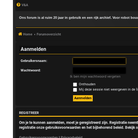
V&A
Ons forum is al ruim 20 jaar in gebruik en een rijk archief. Voor robot bo
Home
Forumoverzicht
Aanmelden
Gebruikersnaam:
A
Wachtwoord:
a
Ik ben mijn wachtwoord vergeten
Onthouden
n
Mij deze sessie niet weergeven in de li
m
e
REGISTREER
l
Om je te kunnen aanmelden, moet je geregistreerd zijn. Registratie neem
registratie onze gebruiksvoorwaarden en het bijbehorend beleid. Bekijk o
d
Gebruikersvoorwaarden
|
Privacybeleid