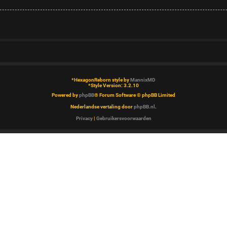
*
HexagonReborn style by
MannixMD
*
Style Version: 3.2.10
Powered by
phpBB
® Forum Software © phpBB Limited
Nederlandse vertaling door
phpBB.nl
.
Privacy
|
Gebruikersvoorwaarden