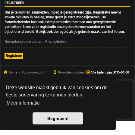
REGISTREER
Om je te kunnen aanmelden, moet je geregistreerd zijn. Registratie neemt
enkele minuten in beslag, maar geeft je extra mogelijkheden. De
forumbeheerder kan ook extra permissies toestaan aan geregistreerde
gebruikers. Lees voor registratie onze gebruiksvoorwaarden en het
bijbehorend beleid. Bekijk ook de regels als je gebruik maakt van het forum.
Gebruikersvoorwaarden
|
Privacybeleid
Registreer
Home
Forumoverzicht
Verwijder cookies
Alle tijden zijn
UTC+01:00
Deze website maakt gebruik van cookies om de
*
HexagonReborn style by
MannixMD
*
Style Version: 3.2.10
beste surfervaring te kunnen bieden.
Powered by
phpBB
® Forum Software © phpBB Limited
Meer informatie
Nederlandse vertaling door
phpBB.nl
.
Privacy
|
Gebruikersvoorwaarden
Begrepen!