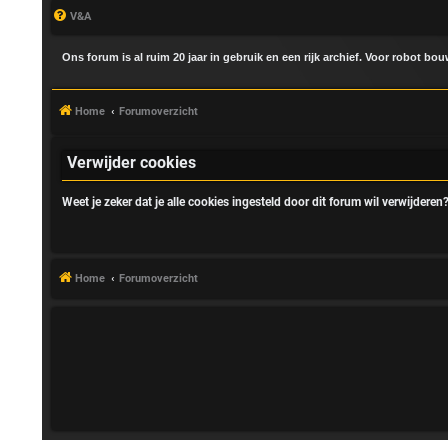
V&A
Ons forum is al ruim 20 jaar in gebruik en een rijk archief. Voor robot bo
Home
Forumoverzicht
Verwijder cookies
Weet je zeker dat je alle cookies ingesteld door dit forum wil verwijderen
A
a
n
Home
Forumoverzicht
m
e
l
d