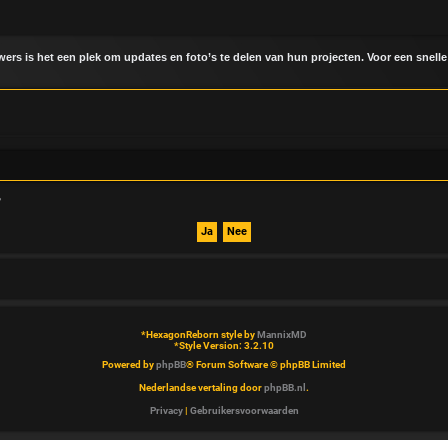
uwers is het een plek om updates en foto’s te delen van hun projecten. Voor een snelle
?
*
HexagonReborn style by
MannixMD
*
Style Version: 3.2.10
Powered by
phpBB
® Forum Software © phpBB Limited
Nederlandse vertaling door
phpBB.nl
.
Privacy
|
Gebruikersvoorwaarden