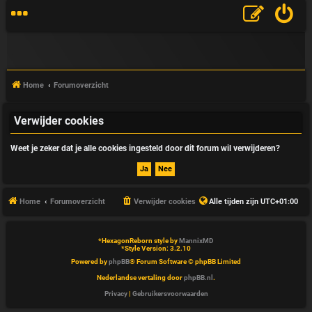
Home
Forumoverzicht
Verwijder cookies
V
Weet je zeker dat je alle cookies ingesteld door dit forum wil verwijderen?
&
A
Home
Forumoverzicht
Verwijder cookies
Alle tijden zijn
UTC+01:00
*
HexagonReborn style by
MannixMD
*
Style Version: 3.2.10
Powered by
phpBB
® Forum Software © phpBB Limited
Nederlandse vertaling door
phpBB.nl
.
Privacy
|
Gebruikersvoorwaarden