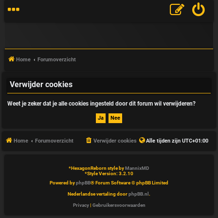
Home
Forumoverzicht
Verwijder cookies
V
Weet je zeker dat je alle cookies ingesteld door dit forum wil verwijderen?
&
A
Home
Forumoverzicht
Verwijder cookies
Alle tijden zijn
UTC+01:00
*
HexagonReborn style by
MannixMD
*
Style Version: 3.2.10
Powered by
phpBB
® Forum Software © phpBB Limited
Nederlandse vertaling door
phpBB.nl
.
Privacy
|
Gebruikersvoorwaarden